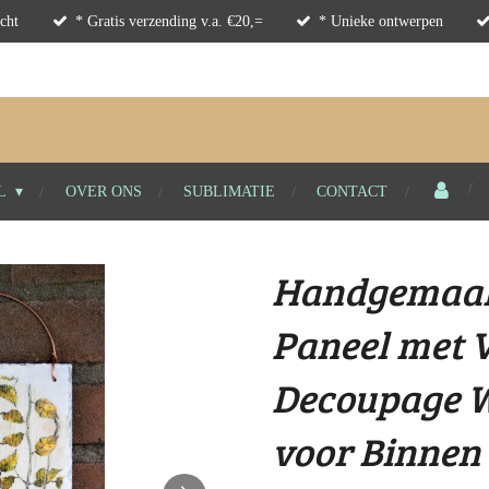
cht
* Gratis verzending v.a. €20,=
* Unieke ontwerpen
L
OVER ONS
SUBLIMATIE
CONTACT
Handgemaak
Paneel met V
Decoupage 
voor Binnen