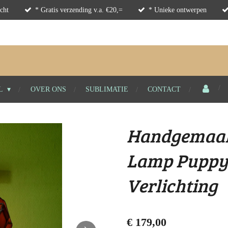
cht
* Gratis verzending v.a. €20,=
* Unieke ontwerpen
L
OVER ONS
SUBLIMATIE
CONTACT
Handgemaak
Lamp Puppy 
Verlichting
€ 179,00