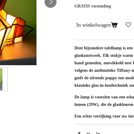
GRATIS verzending
In winkelwagen
Deze bijzondere tafellamp is een
glaskunstwerk. Elk stukje warm 
hand gesneden, omwikkeld met ko
volgens de authentieke Tiffany-
geeft de zittende puppy een mode
klassieke glas-in-loodtechniek zor
De lamp is voorzien van een sch
lumen (29W), die de glaskleuren 
Een echte verrijking voor uw int