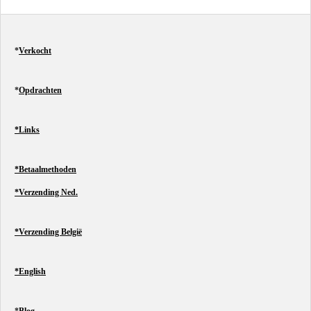
n
e
n
*
Verkocht
*
Opdrachten
*Links
*Betaalmethoden
*Verzending Ned.
*Verzending België
*English