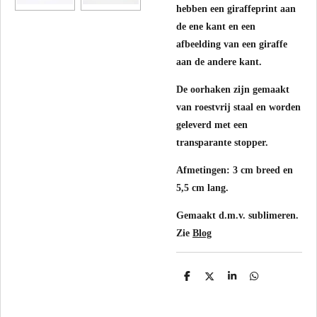
hebben een giraffeprint aan
de ene kant en een
afbeelding van een giraffe
aan de andere kant.
De oorhaken zijn gemaakt
van roestvrij staal en worden
geleverd met een
transparante stopper.
Afmetingen: 3 cm breed en
5,5 cm lang.
Gemaakt d.m.v. sublimeren.
Zie
Blog
D
D
S
D
e
e
h
e
l
e
a
l
e
l
r
e