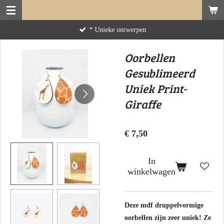
Ga
direct
* Unieke ontwerpen
naar
de
Oorbellen
hoofdinhoud
Gesublimeerd
Uniek Print-
Giraffe
€ 7,50
In
winkelwagen
Deze mdf druppelvormige
oorbellen zijn zeer uniek! Ze