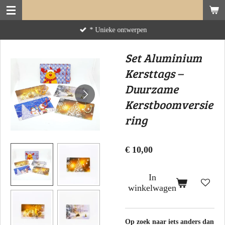
Ga
direct
* Unieke ontwerpen
naar
de
Set Aluminium
hoofdinhoud
Kersttags –
Duurzame
Kerstboomversie
ring
€ 10,00
In
winkelwagen
Op zoek naar iets anders dan