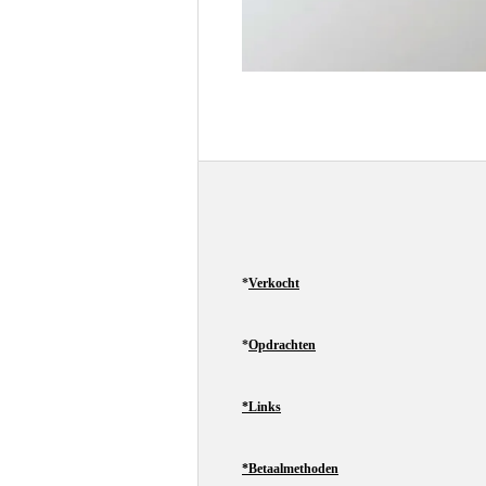
*
Verkocht
*
Opdrachten
*Links
*Betaalmethoden