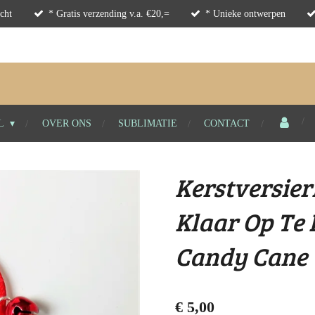
cht
* Gratis verzending v.a. €20,=
* Unieke ontwerpen
L
OVER ONS
SUBLIMATIE
CONTACT
Kerstversier
Klaar Op Te 
Candy Cane
€ 5,00