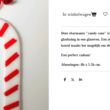
In winkelwagen
Deze charmante "candy cane" is
glasfusing in een glasoven. Een 
koord maakt het mogelijk om dez
Een perfect cadeau!
Afmetingen: 8h x 5.5b cm.
D
D
S
e
e
h
l
e
a
e
l
r
n
e