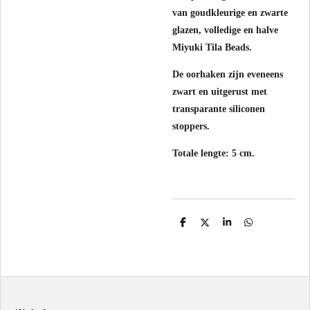
van goudkleurige en zwarte
glazen, volledige en halve
Miyuki Tila Beads.
De oorhaken zijn eveneens
zwart en uitgerust met
transparante siliconen
stoppers.
Totale lengte: 5 cm.
D
D
S
D
e
e
h
e
l
e
a
l
e
l
r
e
n
e
n