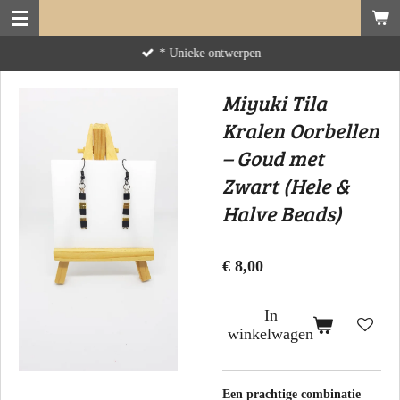
Ga
direct
* Unieke ontwerpen
naar
de
Miyuki Tila
hoofdinhoud
Kralen Oorbellen
– Goud met
Zwart (Hele &
Halve Beads)
€ 8,00
In
winkelwagen
Een prachtige combinatie