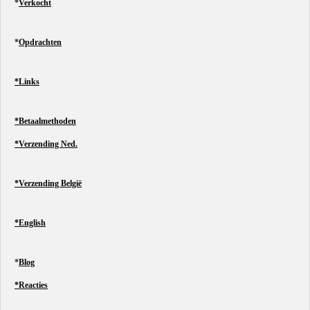
*
Verkocht
*
Opdrachten
*Links
*Betaalmethoden
*Verzending Ned.
*Verzending België
*English
*
Blog
*Reacties