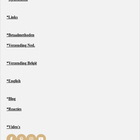
*Links
*Betaalmethoden
*Verzending Ned.
*Verzending België
*English
*
Blog
*Reacties
*Video's