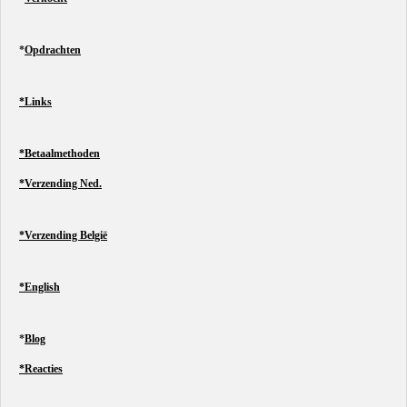
*
Opdrachten
*Links
*Betaalmethoden
*Verzending Ned.
*Verzending België
*English
*
Blog
*Reacties