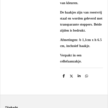
van kleuren.
De haakjes zijn van roestvrij
staal en worden geleverd met
transparante stoppers. Beide
zijden is bedrukt.
Afmetingen: b 1,1cm x h 6.5
cm, inclusief haakje.
Verpakt in een
cellofaanzakje.
D
D
S
D
e
e
h
e
l
e
a
l
e
l
r
e
n
e
n
*
Verkocht