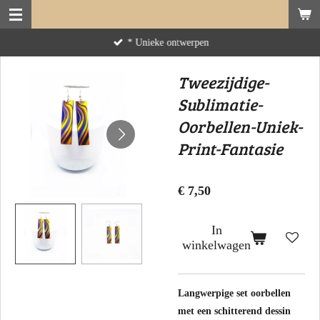
Ga
direct
* Unieke ontwerpen
naar
de
Tweezijdige-
hoofdinhoud
Sublimatie-
Oorbellen-Uniek-
Print-Fantasie
€ 7,50
In
winkelwagen
Langwerpige set oorbellen
met een schitterend dessin