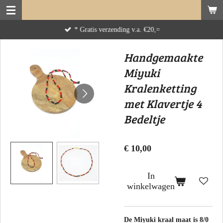
Ga
direct
* Gratis verzending v.a. €20,=
naar
de
Handgemaakte
hoofdinhoud
Miyuki
Kralenketting
met Klavertje 4
Bedeltje
€ 10,00
In
winkelwagen
De Miyuki kraal maat is 8/0