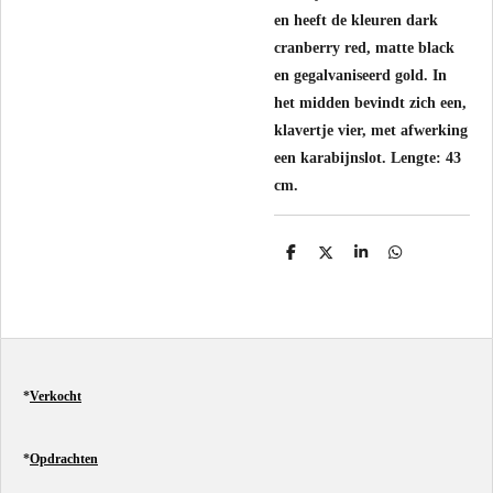
en heeft de kleuren dark
cranberry red, matte black
en gegalvaniseerd gold. In
het midden bevindt zich een,
klavertje vier, met afwerking
een karabijnslot. Lengte: 43
cm.
D
D
S
D
e
e
h
e
l
e
a
l
e
l
r
e
n
e
n
*
Verkocht
*
Opdrachten