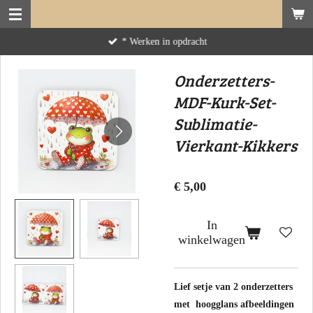
Ga
direct
* Werken in opdracht
naar
de
Onderzetters-
hoofdinhoud
MDF-Kurk-Set-
Sublimatie-
Vierkant-Kikkers
€ 5,00
In
winkelwagen
Lief setje van 2 onderzetters
met hoogglans afbeeldingen