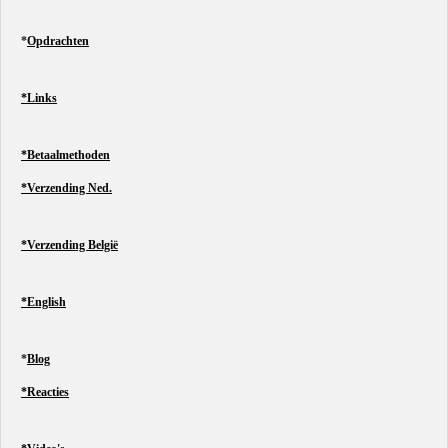
*
Opdrachten
*Links
*Betaalmethoden
*Verzending Ned.
*Verzending België
*English
*
Blog
*Reacties