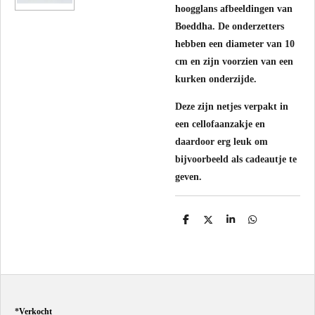
hoogglans afbeeldingen van
Boeddha. De onderzetters
hebben een diameter van 10
cm en zijn voorzien van een
kurken onderzijde.
Deze zijn netjes verpakt in
een cellofaanzakje en
daardoor erg leuk om
bijvoorbeeld als cadeautje te
geven.
D
D
S
D
e
e
h
e
l
e
a
l
e
l
r
e
n
e
n
*
Verkocht