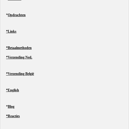
*
Opdrachten
*Links
*Betaalmethoden
*Verzending Ned.
*Verzending België
*English
*
Blog
*Reacties