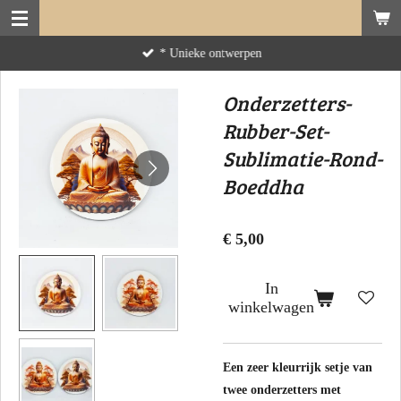
Ga
direct
* Unieke ontwerpen
naar
de
Onderzetters-
hoofdinhoud
Rubber-Set-
Sublimatie-Rond-
Boeddha
€ 5,00
In
winkelwagen
Een zeer kleurrijk setje van
twee onderzetters met