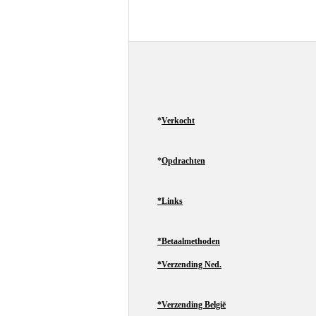
*
Verkocht
*
Opdrachten
*Links
*Betaalmethoden
*Verzending Ned.
*Verzending België