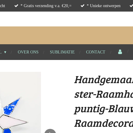
cht
* Gratis verzending v.a. €20,=
* Unieke ontwerpen
L
OVER ONS
SUBLIMATIE
CONTACT
Handgemaak
ster-Raamh
puntig-Blau
Raamdecorat