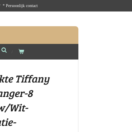
* Persoonlijk contact
te Tiffany
anger-8
w/Wit-
ie-