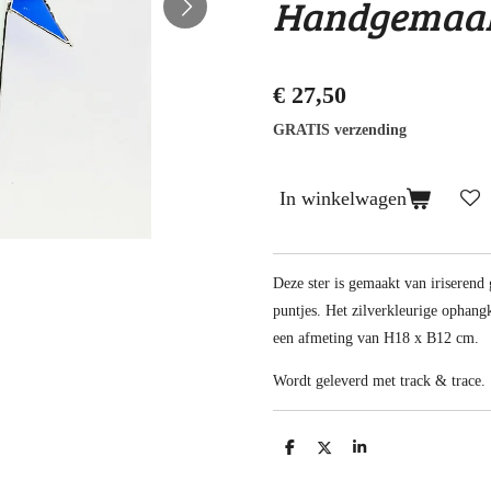
Handgemaak
€ 27,50
GRATIS verzending
In winkelwagen
Deze ster is gemaakt van iriserend 
puntjes. Het zilverkleurige ophangk
een afmeting van H18 x B12 cm.
Wordt geleverd met track & trace.
D
D
S
e
e
h
l
e
a