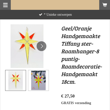
Ga
direct
* Unieke ontwerpen
naar
de
Geel/Oranje
hoofdinhoud
Handgemaakte
Tiffany ster-
Raamhanger-8
puntig-
Raamdecoratie-
Handgemaakt
18cm.
€ 27,50
GRATIS verzending