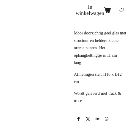
In
winkelwagen
Mooi doorzichtig geel glas met
structuur en heldere kleine
oranje punten. Het
ophangkettingtje is 11 cm
lang.
Afmetingen ster: H18 x B12
cm.
Wordt geleverd met track &
trace.
D
D
S
D
e
e
h
e
l
e
a
l
e
l
r
e