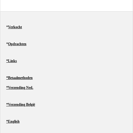
e
l
r
e
n
e
n
*
Verkocht
*
Opdrachten
*Links
*Betaalmethoden
*Verzending Ned.
*Verzending België
*English