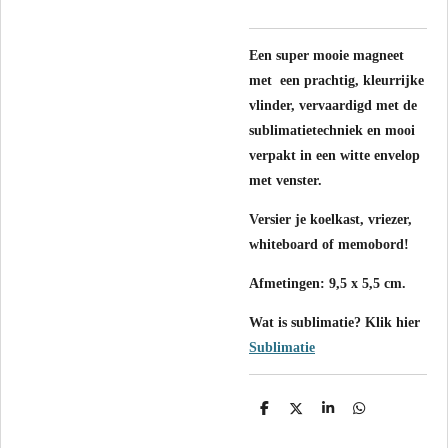
Een super mooie magneet
met een prachtig, kleurrijke
vlinder, vervaardigd met de
sublimatietechniek en mooi
verpakt in een witte envelop
met venster.
Versier je koelkast, vriezer,
whiteboard of memobord!
Afmetingen: 9,5 x 5,5 cm.
Wat is sublimatie? Klik hier
Sublimatie
D
D
S
D
e
e
h
e
l
e
a
l