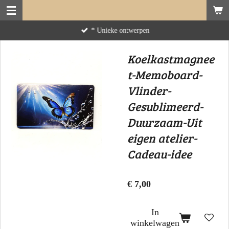
Ga
direct
* Unieke ontwerpen
naar
de
Koelkastmagnee
hoofdinhoud
t-Memoboard-
Vlinder-
Gesublimeerd-
Duurzaam-Uit
eigen atelier-
Cadeau-idee
€ 7,00
In
winkelwagen