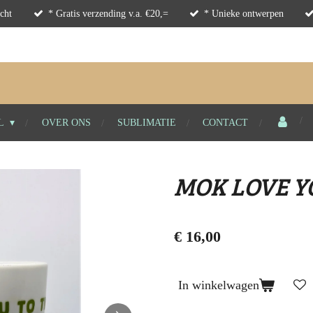
cht
* Gratis verzending v.a. €20,=
* Unieke ontwerpen
L
OVER ONS
SUBLIMATIE
CONTACT
MOK LOVE Y
€ 16,00
In winkelwagen