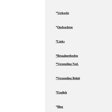
*
Verkocht
*
Opdrachten
*Links
*Betaalmethoden
*Verzending Ned.
*Verzending België
*English
*
Blog