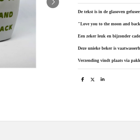
De tekst is in de glasoven gefusee
"Love you to the moon and bac
Een zeker leuk en bijzonder cad
Deze unieke beker is vaatwasserb
Verzending vindt plaats via pakk
D
D
S
e
e
h
l
e
a
e
l
r
n
e