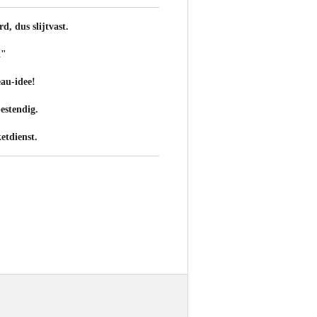
rd, dus slijtvast.
k"
eau-idee!
estendig.
etdienst.