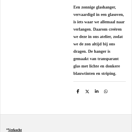
Een zonnige glashanger,
vervaardigd in een glasoven,
is iets waar we allemaal naar
verlangen. Daarom creëren
we deze in ons atelier, zodat
we de zon altijd bij ons
dragen. De hanger is
gemaakt van transparant
glas met lichte en donkere
blauwtinten en striping.
D
D
S
D
e
e
h
e
l
e
a
l
e
l
r
e
n
e
n
*
Verkocht