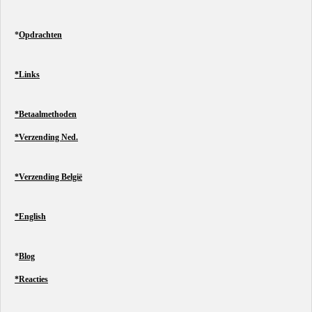
*
Opdrachten
*Links
*Betaalmethoden
*Verzending Ned.
*Verzending België
*English
*
Blog
*Reacties