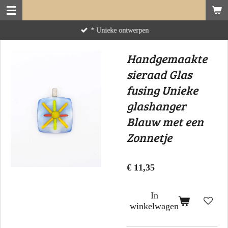
Ga
direct
* Unieke ontwerpen
naar
de
Handgemaakte
hoofdinhoud
sieraad Glas
fusing Unieke
glashanger
Blauw met een
Zonnetje
€ 11,35
In
winkelwagen