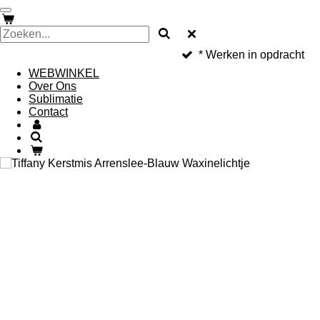
Ga
direct
naar
de
* Werken in opdracht
hoofdinhoud
WEBWINKEL
Over Ons
Sublimatie
Contact