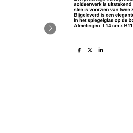
soldeerwerk is uitstekend 
slee is voorzien van twee z
Bijgeleverd is een elegan
in het spiegelglas op de 
Afmetingen: L14 cm x B11
D
D
S
e
e
h
l
e
a
e
l
r
n
e