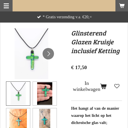
Ga
direct
* Gratis verzending v.a. €20,=
naar
de
Glinsterend
hoofdinhoud
Glazen Kruisje
inclusief Ketting
€ 17,50
In
winkelwagen
Het hangt af van de manier
waarop het licht op het
dichroïsche glas valt;