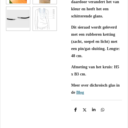
daardoor verandert het van
kleur en heeft het een
schitterende glans.
Dit sieraad wordt geleverd
met een rubberen ketting
(zacht, soepel en licht) met
een pin/gat-sluiting. Lengte:
48 cm.
Afmeting van het kruis: H5
x B3 cm.
Meer over dichroïsch glas in
de
Blog
D
D
S
D
e
e
h
e
l
e
a
l
e
l
r
e
n
e
n