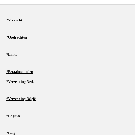
*
Verkocht
*
Opdrachten
*Links
*Betaalmethoden
*Verzending Ned.
*Verzending België
*English
*
Blog