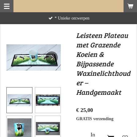
Ga
direct
* Unieke ontwerpen
naar
de
Leisteen Plateau
hoofdinhoud
met Grazende
Koeien &
Bijpassende
Waxinelichthoud
er –
Handgemaakt
€ 25,00
GRATIS verzending
In