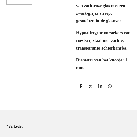
van zachtroze glas met een
zwart-grijze streep,
gesmolten in de glasoven.
Hypoallergene oorstekers van
roestvrij staal met zachte,
transparante achterkantjes.
Diameter van het knopje: 11
mm.
D
D
S
D
e
e
h
e
l
e
a
l
e
l
r
e
n
e
n
*
Verkocht