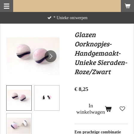
Ga
direct
* Unieke ontwerpen
naar
de
Glazen
hoofdinhoud
Oorknopjes-
Handgemaakt-
Unieke Sieraden-
Roze/Zwart
€ 8,25
In
winkelwagen
Een prachtige combinatie