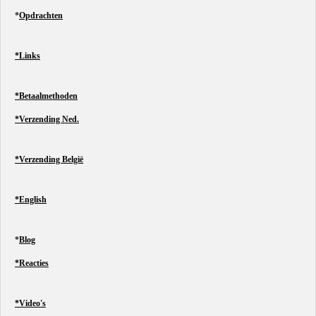
*
Opdrachten
*Links
*Betaalmethoden
*Verzending Ned.
*Verzending België
*English
*
Blog
*Reacties
*Video's