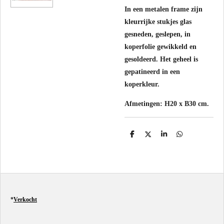
In een metalen frame zijn
kleurrijke stukjes glas
gesneden, geslepen, in
koperfolie gewikkeld en
gesoldeerd. Het geheel is
gepatineerd in een
koperkleur.
Afmetingen: H20 x B30 cm.
D
D
S
D
e
e
h
e
l
e
a
l
e
l
r
e
n
e
n
*
Verkocht