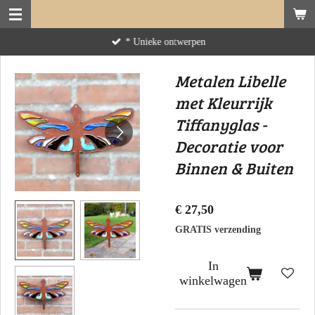
Ga
direct
* Unieke ontwerpen
naar
de
Metalen Libelle
hoofdinhoud
met Kleurrijk
Tiffanyglas -
Decoratie voor
Binnen & Buiten
€ 27,50
GRATIS verzending
In
winkelwagen