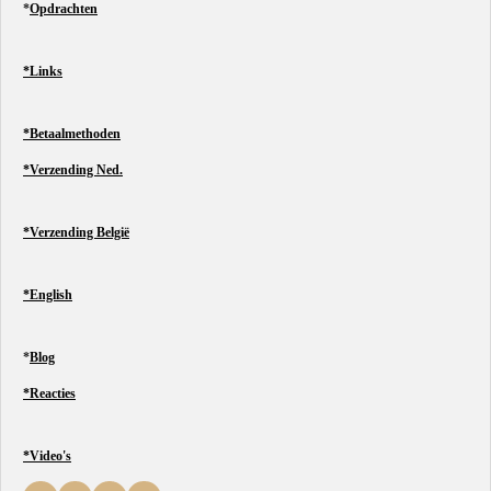
*
Opdrachten
*Links
*Betaalmethoden
*Verzending Ned.
*Verzending België
*English
*
Blog
*Reacties
*Video's