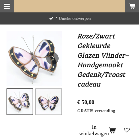
Ga
direct
* Unieke ontwerpen
naar
de
Roze/Zwart
hoofdinhoud
Gekleurde
Glazen Vlinder–
Handgemaakt
Gedenk/Troost
cadeau
€ 50,00
GRATIS verzending
In
winkelwagen