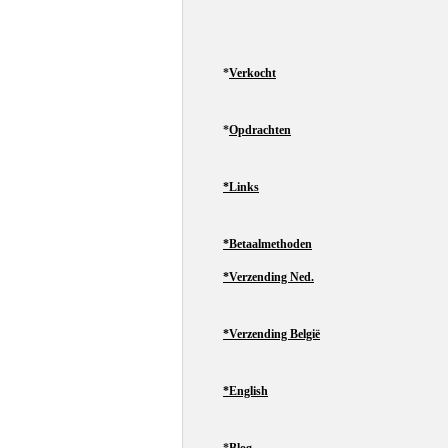
*
Verkocht
*
Opdrachten
*Links
*Betaalmethoden
*Verzending Ned.
*Verzending België
*English
*
Blog