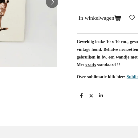
In winkelwagen
Geweldig leuke 10 x 10 cm., ges
vintage hond. Behalve neerzette
gebruiken in bv. een wandje mets
Met
gratis
standaard !!
Over sublimatie klik hier:
Subli
D
D
S
e
e
h
l
e
a
e
l
r
n
e