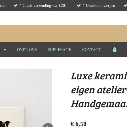
cht
* Gratis verzending v.a. €20,=
* Unieke ontwerpen
L
OVER ONS
SUBLIMATIE
CONTACT
Luxe keramis
eigen atelier
Handgemaa
€ 6,50