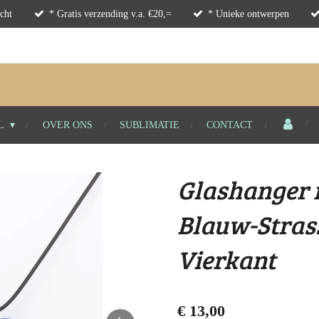
cht
* Gratis verzending v.a. €20,=
* Unieke ontwerpen
L
OVER ONS
SUBLIMATIE
CONTACT
Glashanger 
Blauw-Strass
Vierkant
€ 13,00