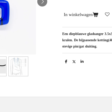
In winkelwagen
Een diepblauwe glashanger 3.5x
kralen. De bijpassende ketting(4
stevige pin/gat sluiting.
D
D
S
e
e
h
l
e
a
e
l
r
n
e