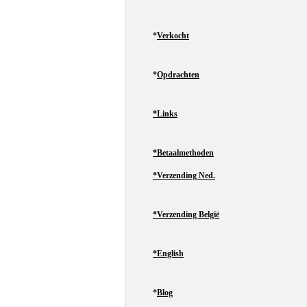
*
Verkocht
*
Opdrachten
*Links
*Betaalmethoden
*Verzending Ned.
*Verzending België
*English
*
Blog