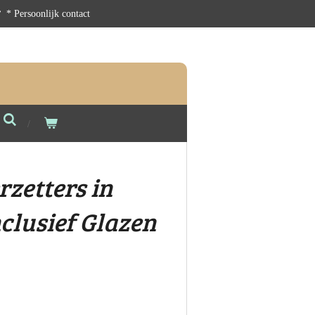
* Persoonlijk contact
zetters in
nclusief Glazen