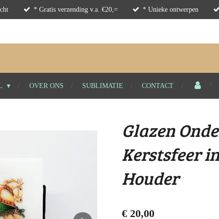
cht
* Gratis verzending v.a. €20,=
* Unieke ontwerpen
L
OVER ONS
SUBLIMATIE
CONTACT
Glazen Onder
Kerstsfeer i
Houder
€ 20,00