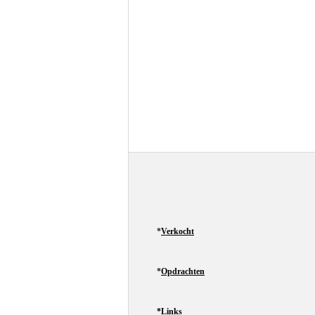
*
Verkocht
*
Opdrachten
*Links