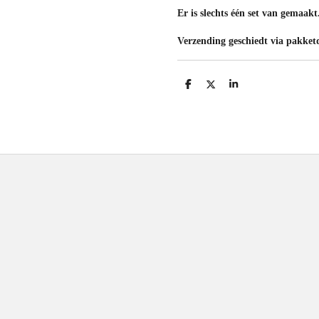
Er is slechts één set van gemaakt
Verzending geschiedt via pakketd
D
D
S
e
e
h
l
e
a
e
l
r
n
e