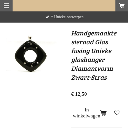
Ga
direct
* Unieke ontwerpen
naar
de
Handgemaakte
hoofdinhoud
sieraad Glas
fusing Unieke
glashanger
Diamantvorm
Zwart-Stras
€ 12,50
In
winkelwagen