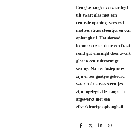
Een glashanger vervaardigd
uit zwart glas met een
centrale opening, versierd
met zes strass steentjes en een
ophangbail. Het sieraad
kenmerkt zich door een fraai
rond gat omringd door zwart
glas in een ruitvormige
setting. Na het fusieproces
zijn er zes gaatjes geboord
waarin de strass steentjes
zijn ingelegd. De hanger is
afgewerkt met een
zilverkleurige ophangbail.
D
D
S
D
e
e
h
e
l
e
a
l