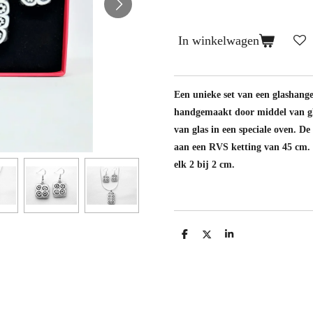
In winkelwagen
Een unieke set van een glashang
handgemaakt door middel van gla
van glas in een speciale oven. D
aan een RVS ketting van 45 cm.
elk 2 bij 2 cm.
D
D
S
e
e
h
l
e
a
e
l
r
n
e