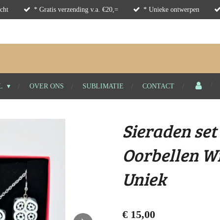
cht
* Gratis verzending v.a. €20,=
* Unieke ontwerpen
L
OVER ONS
SUBLIMATIE
CONTACT
Sieraden set
Oorbellen Wi
Uniek
€ 15,00