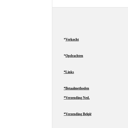
*
Verkocht
*
Opdrachten
*Links
*Betaalmethoden
*Verzending Ned.
*Verzending België