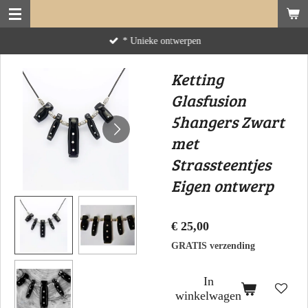
Ga
direct
* Unieke ontwerpen
naar
de
Ketting
hoofdinhoud
Glasfusion
5hangers Zwart
met
Strassteentjes
Eigen ontwerp
€ 25,00
GRATIS verzending
In
winkelwagen